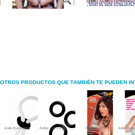
OTROS PRODUCTOS QUE TAMBIÉN TE PUEDEN I
Anillo Erectomed
Anillas Colt 3 Ring ...
RING 50
Anilla Regu