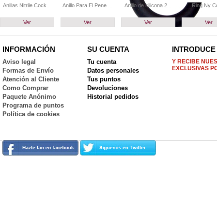
Anillas Nitrile Cock...
Anillo Para El Pene ...
Anillo de silicona 2...
Ring Ny C
Ver
Ver
Ver
Ver
INFORMACIÓN
SU CUENTA
INTRODUCE 
Aviso legal
Tu cuenta
Y RECIBE NUE
EXCLUSIVAS P
Formas de Envío
Datos personales
Atención al Cliente
Tus puntos
Como Comprar
Devoluciones
Paquete Anónimo
Historial pedidos
Programa de puntos
Política de cookies