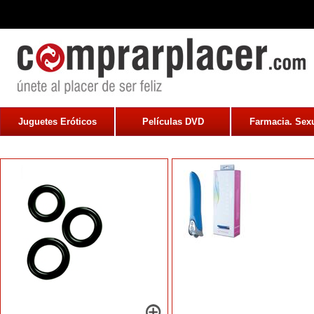
Juguetes Eróticos
Películas DVD
Farmacia. Sexu