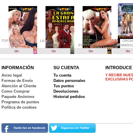
TOP MODELS CON
LA GRAN ESTAFA
VICIOSAS
ORGÍA
TETAS...
AMERI...
ESPAÑOLAS S...
SADOMASOQ
Ver
Ver
Ver
Ver
INFORMACIÓN
SU CUENTA
INTRODUCE 
Aviso legal
Tu cuenta
Y RECIBE NUE
EXCLUSIVAS P
Formas de Envío
Datos personales
Atención al Cliente
Tus puntos
Como Comprar
Devoluciones
Paquete Anónimo
Historial pedidos
Programa de puntos
Política de cookies