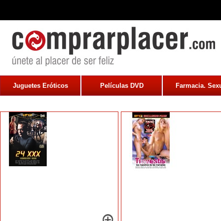
Juguetes Eróticos
Películas DVD
Farmacia. Sexu