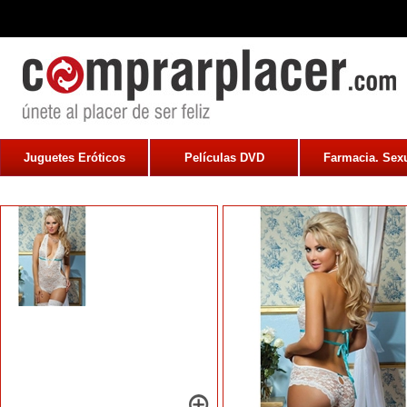
Juguetes Eróticos
Películas DVD
Farmacia. Sexu