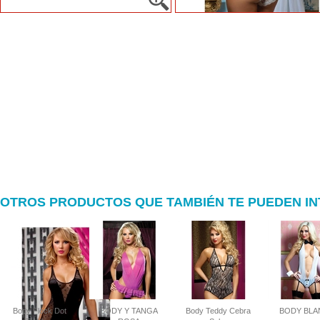
OTROS PRODUCTOS QUE TAMBIÉN TE PUEDEN I
Body Flock Dot
BODY Y TANGA
Body Teddy Cebra
BODY BLA