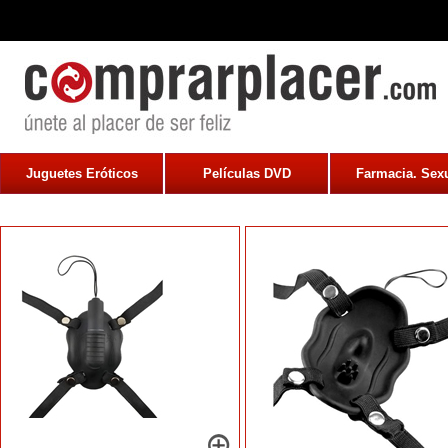
Juguetes Eróticos
Películas DVD
Farmacia. Sexu