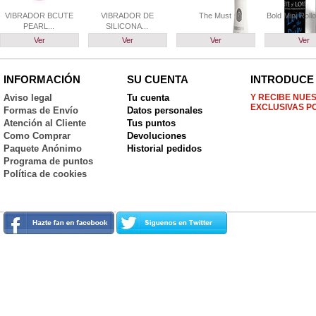
VIBRADOR BCUTE
VIBRADOR DE
The Must
Bold Mini Rollo
PEARL...
SILICONA...
Ver
Ver
Ver
Ver
INFORMACIÓN
SU CUENTA
INTRODUCE 
Aviso legal
Tu cuenta
Y RECIBE NUE
EXCLUSIVAS P
Formas de Envío
Datos personales
Atención al Cliente
Tus puntos
Como Comprar
Devoluciones
Paquete Anónimo
Historial pedidos
Programa de puntos
Política de cookies