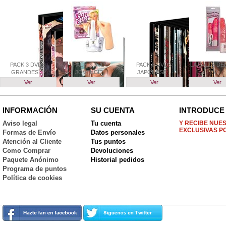
PACK 3 DVDS
PACK 3 DVDS
PACK 3 DVDS
LA CALLE DEL
GRANDES ...
JOVENCIT...
JAPONESE...
V...
Ver
Ver
Ver
Ver
INFORMACIÓN
SU CUENTA
INTRODUCE 
Aviso legal
Tu cuenta
Y RECIBE NUE
EXCLUSIVAS P
Formas de Envío
Datos personales
Atención al Cliente
Tus puntos
Como Comprar
Devoluciones
Paquete Anónimo
Historial pedidos
Programa de puntos
Política de cookies