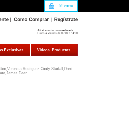
Mi carrito
ente
|
Como Comprar
|
Regístrate
Att al cliente personalizada
Lunes a Viernes de 09:00 a 14:00
as Exclusivas
Videos. Productos.
ten,Veronica Rodriguez,Cindy Starfall,Dani
rara,James Deen