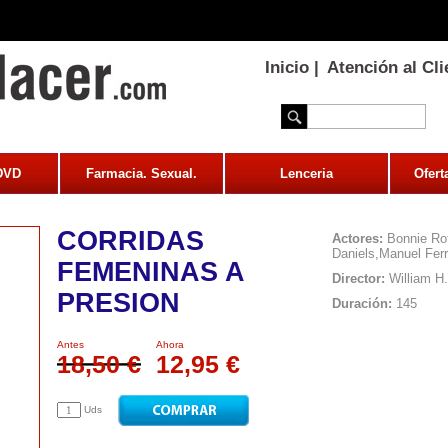
Inicio
|
Atención al Cli
 DVD
Farmacia. Sexual.
Lenceria
Ofert
CORRIDAS
Actores:
Bonnie Rot
Daniels,Manuel Fer
FEMENINAS A
Director:
William H.
PRESION
Duración:
145
Antes
Ahora
18,50 €
12,95 €
Uds