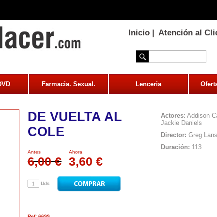
Inicio
|
Atención al Cli
 DVD
Farmacia. Sexual.
Lenceria
Ofert
DE VUELTA AL
Actores:
Addison Ca
Jackie Daniels
COLE
Director:
Greg Lan
Duración:
113
Antes
Ahora
6,00 €
3,60 €
Uds
Ref: 6699