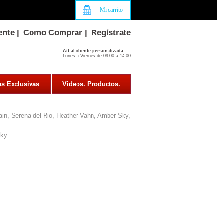
Mi carrito
ente
|
Como Comprar
|
Regístrate
Att al cliente personalizada
Lunes a Viernes de 09:00 a 14:00
as Exclusivas
Videos. Productos.
in, Serena del Rio, Heather Vahn, Amber Sky,
sky