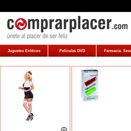
Juguetes Eróticos
Películas DVD
Farmacia. Sexu