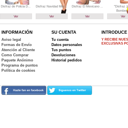
Disfraz de Policia D...
Disfraz Navidad Mist...
Disfraz El Mexicano ...
"Disfraz J
Bomber..
Ver
Ver
Ver
Ver
INFORMACIÓN
SU CUENTA
INTRODUCE 
Aviso legal
Tu cuenta
Y RECIBE NUE
EXCLUSIVAS P
Formas de Envío
Datos personales
Atención al Cliente
Tus puntos
Como Comprar
Devoluciones
Paquete Anónimo
Historial pedidos
Programa de puntos
Política de cookies