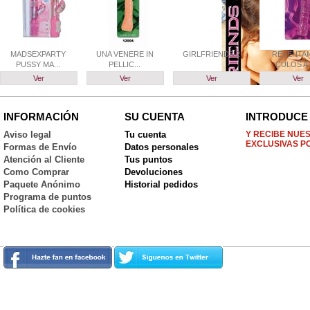
MADSEXPARTY
UNA VENERE IN
GIRLFRIENDS 2
REVENTA
PUSSY MA...
PELLIC...
CULOS A L
Ver
Ver
Ver
Ver
INFORMACIÓN
SU CUENTA
INTRODUCE 
Aviso legal
Tu cuenta
Y RECIBE NUE
EXCLUSIVAS P
Formas de Envío
Datos personales
Atención al Cliente
Tus puntos
Como Comprar
Devoluciones
Paquete Anónimo
Historial pedidos
Programa de puntos
Política de cookies