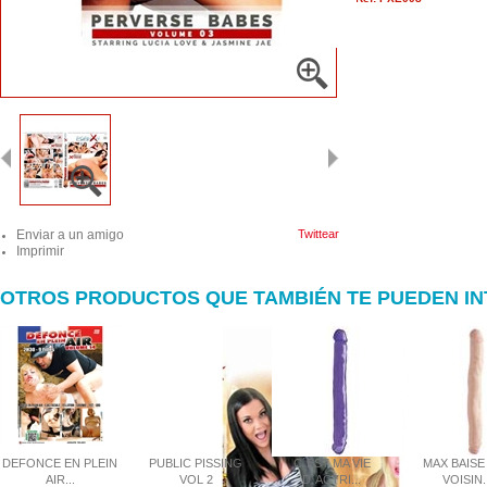
Enviar a un amigo
Twittear
Imprimir
OTROS PRODUCTOS QUE TAMBIÉN TE PUEDEN I
DEFONCE EN PLEIN
PUBLIC PISSING
C´EST MA VIE
MAX BAISE
AIR...
VOL 2
D`ACTRI...
VOISIN..