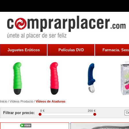
Juguetes Eróticos
Películas DVD
Farmacia. Sexu
Inicio
/
Vídeos Producto
/
Vídeos de Ataduras
0 €
200 €
Filtrar por precio: