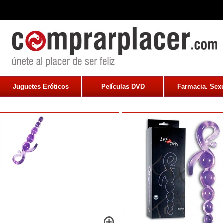
Juguetes Eróticos
Películas DVD
Farmacia. Sexu