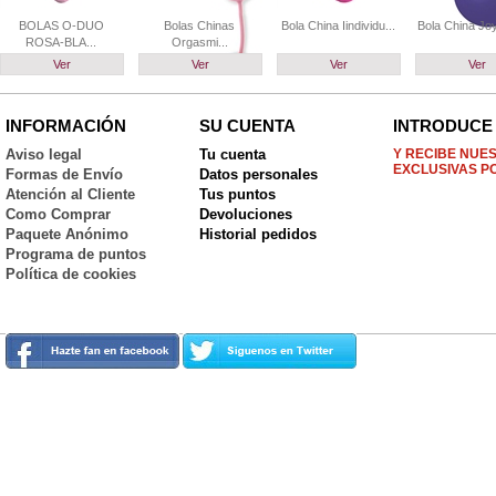
BOLAS O-DUO
Bolas Chinas
Bola China Iindividu...
Bola China Joyb
ROSA-BLA...
Orgasmi...
Ver
Ver
Ver
Ver
INFORMACIÓN
SU CUENTA
INTRODUCE 
Aviso legal
Tu cuenta
Y RECIBE NUE
EXCLUSIVAS P
Formas de Envío
Datos personales
Atención al Cliente
Tus puntos
Como Comprar
Devoluciones
Paquete Anónimo
Historial pedidos
Programa de puntos
Política de cookies