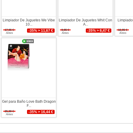
Limpiador De Juguetes We Vibe
Limpiador De Juguetes Whit Con
Limpiado
10...
A...
17,95 €
-35% > 11,67 €
9,95 €
-35% > 6,47 €
16,95 €
Antes
Antes
Antes
Gel para Baño Love Bath Dragon
F...
25,30 €
-35% > 16,44 €
Antes