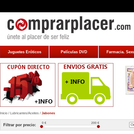
Juguetes Eróticos
Películas DVD
Farmacia. Sexu
Inicio
/
Lubricantes/Aceites
/
Jabones
0 €
200 €
Filtrar por precio: