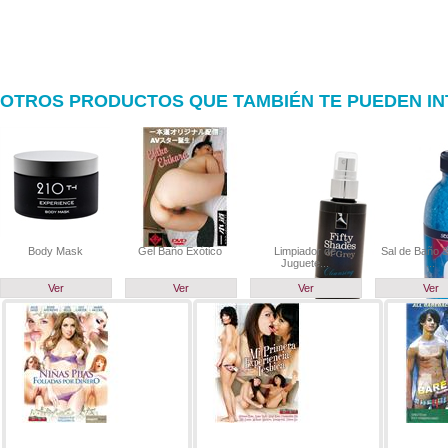
OTROS PRODUCTOS QUE TAMBIÉN TE PUEDEN I
Body Mask
Gel Baño Exótico
Limpiador de
Sal de Baño 
Juguete...
...
Ver
Ver
Ver
Ver