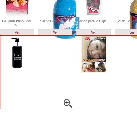
Gel para Baño Love
Sal de Baño Secrets
Loción para la Higie...
Sal de Baño 
B...
...
...
Ver
Ver
Ver
Ver